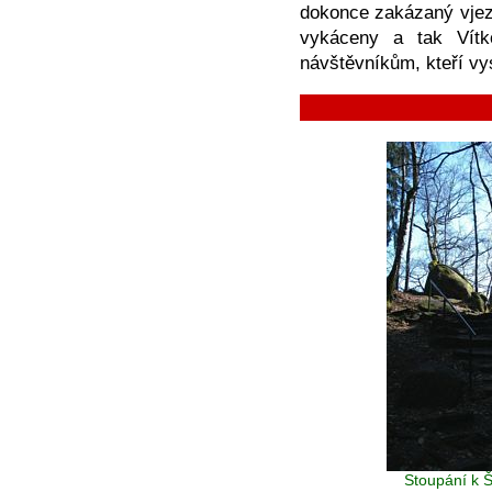
dokonce zakázaný vjezd
vykáceny a tak Vítk
návštěvníkům, kteří vys
Stoupání k Š