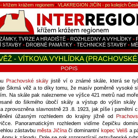
 křížem krážem regionem
•
VLAKREGION JIČÍN - po kolejích Česk
ZÁMKY, TVRZE A HRADIŠTĚ
•
ROZHLEDNY A VYHLÍDKY
•
Í STAVBY
•
DROBNÉ PAMÁTKY
•
TECHNICKÉ STAVBY
•
MĚ
VĚŽ - VÍTKOVA VYHLÍDKA (PRACHOVSKÉ
POPIS
hu
Prachovské skály
jistě ví o známé skále, která se tyč
nuje Šikmá věž a to díky tomu, že masív poměrně vysoké s
 ním. Na skále pak nalezneme ve výšce 421 metrů nad moře
esané do šikmého úbočí skály a výstup do výšin skály
la zprovozněna slavnostně 23 .8. 1923, jak píše i pamětní 
ěněni úžasným rozhledem do krajiny jižně od
Prachovs
vičce. Panoramatickým rozhledem vidíme čepičku domi
zlehlou zástavbu
města Jičína
či dominantní
kopec Veliš
a pá
 Anny k západu. Dole se pak rozprostírají ostruženské ryb