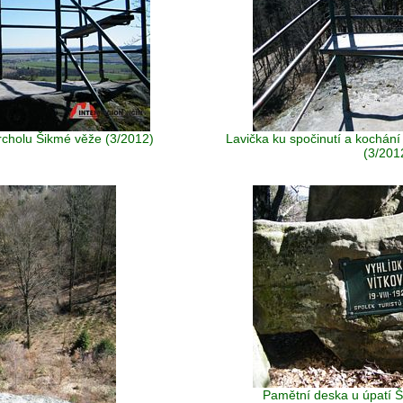
vrcholu Šikmé věže (3/2012)
Lavička ku spočinutí a kochání
(3/201
Pamětní deska u úpatí 