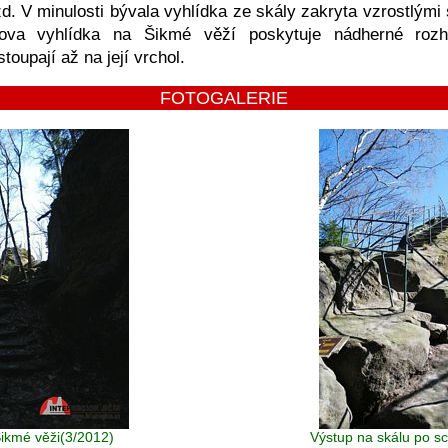
. V minulosti bývala vyhlídka ze skály zakryta vzrostlými 
ova vyhlídka na Šikmé věží poskytuje nádherné ro
toupají až na její vrchol.
FOTOGALERIE
ikmé věži(3/2012)
Výstup na skálu po s