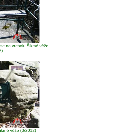
 se na vrcholu Šikmé věže
2)
Šikmé věže (3/2012)