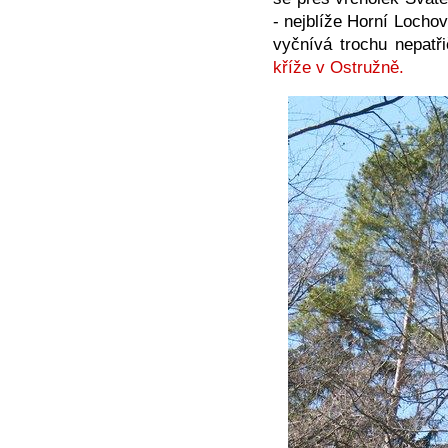
- nejblíže Horní Locho
vyčnívá trochu nepat
kříže v Ostružně.