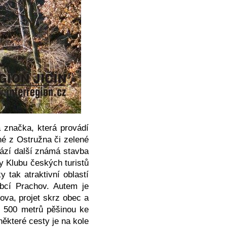
 značka, která provádí
né z Ostružna či zelené
ází další známá stavba
y Klubu českých turistů
 tak atraktivní oblastí
obcí Prachov. Autem je
ova, projet skrz obec a
i 500 metrů pěšinou ke
ěkteré cesty je na kole