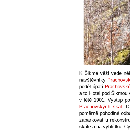
K Šikmé věži vede něk
návštěvníky
Prachovsk
podél úpatí
Prachovsk
a to Hotel pod Šikmou 
v létě 1901. Výstup po
Prachovských skal
. D
poměrně pohodlné odboč
zaparkovat u rekonstr
skále a na vyhlídku. C