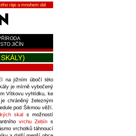
ého ráje a mnohem dál
PŘÍRODA
STO JIČÍN
 SKÁLY)
í na jižním úbočí této
kály je mírně vybočený
m Vítkovu vyhlídku, ke
 je chráněný železným
cedule pod Šikmou věží.
kých skal
s možností
nantního
vrchu Zebín
s
smo vrcholků táhnoucí
níky a další menší obce