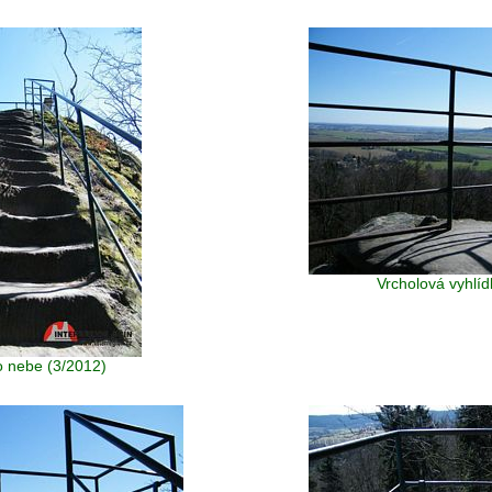
Vrcholová vyhlíd
 nebe (3/2012)