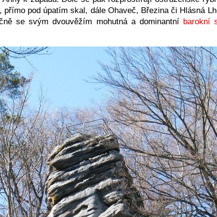
v, přímo pod úpatím skal, dále Ohaveč, Březina či Hlásná Lh
řičně se svým dvouvěžím mohutná a dominantní
barokní s