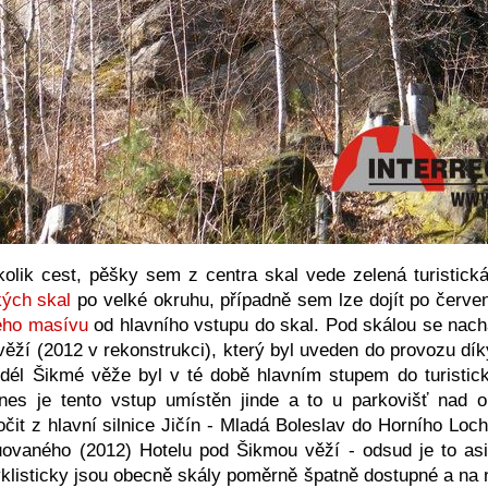
olik cest, pěšky sem z centra skal vede zelená turistická
ých skal
po velké okruhu, případně sem lze dojít po červe
ého masívu
od hlavního vstupu do skal. Pod skálou se nach
věží (2012 v rekonstrukci), který byl uveden do provozu dík
dél Šikmé věže byl v té době hlavním stupem do turisticky
nes je tento vstup umístěn jinde a to u parkovišť nad 
it z hlavní silnice Jičín - Mladá Boleslav do Horního Loch
uovaného (2012) Hotelu pod Šikmou věží - odsud je to as
yklisticky jsou obecně skály poměrně špatně dostupné a na n