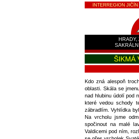
INTERREGION JIČÍN -
HRADY, 
SAKRÁLN
ŠIKMÁ 
Kdo zná alespoň troc
oblasti. Skála se jme
nad hlubinu údolí pod
které vedou schody t
zábradlím. Vyhlídka by
Na vrcholu jsme odm
spočinout na malé la
Valdicemi pod ním, ro
se přes vrcholek Svaté