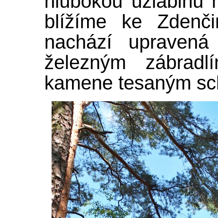
hlubokou úžlabinu m
blížíme ke Zdenči
nachází upravená 
železným zábradl
kamene tesaným sc