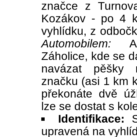
značce z Turnov
Kozákov - po 4 
vyhlídku, z odbočk
Automobilem:
A
Záholice, kde se 
navázat pěšky n
značku (asi 1 km 
překonáte dvě ú
lze se dostat s kol
Identifikace:
Sk
upravená na vyhlí