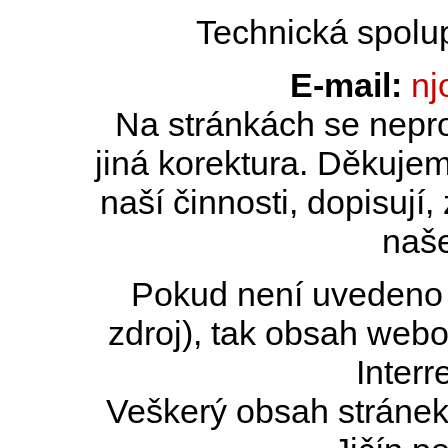
Technická spolu
E-mail:
nj
Na stránkách se nepro
jiná korektura. Děkujem
naší činnosti, dopisují,
naše
Pokud není uvedeno j
zdroj), tak obsah web
Interr
Veškerý obsah stránek 