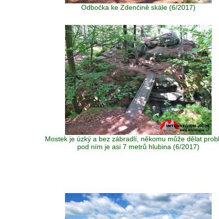
Odbočka ke Zdenčině skále (6/2017)
Mostek je úzký a bez zábradlí, někomu může dělat prob
pod ním je asi 7 metrů hlubina (6/2017)