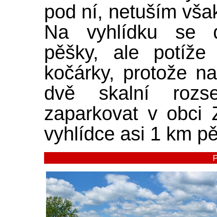
pod ní, netuším však
Na vyhlídku se 
pěšky, ale potíže
kočárky, protože na
dvě skalní rozs
zaparkovat v obci 
vyhlídce asi 1 km pě