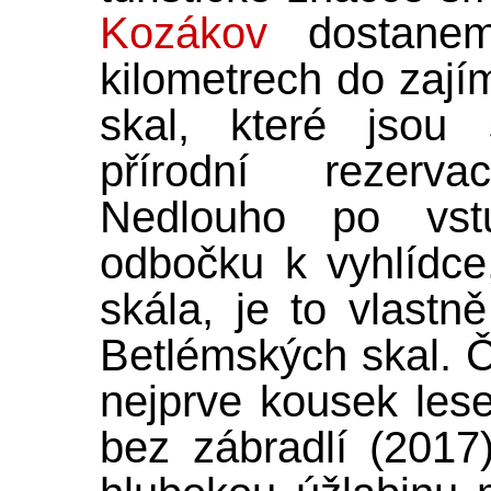
Kozákov
dostanem
kilometrech do zají
skal, které jsou 
přírodní rezerv
Nedlouho po vs
odbočku k vyhlídce
skála, je to vlastně
Betlémských skal. 
nejprve kousek le
bez zábradlí (2017