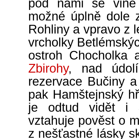
pod námi se vine 
možné úplně dole 
Rohliny a vpravo z l
vrcholky Betlémskýc
ostroh Chocholka 
Zbirohy
, nad údolí
rezervace Bučiny a
pak Hamštejnský hř
je odtud vidět i 
vztahuje pověst o m
z nešťastné lásky sk