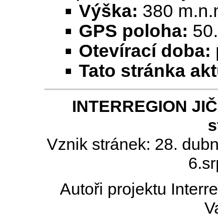
Výška:
380 m.n.
GPS poloha:
50
Otevírací doba:
Tato stránka ak
INTERREGION JIČÍN
s
Vznik stránek: 28. dub
6.s
Autoři projektu Inter
V