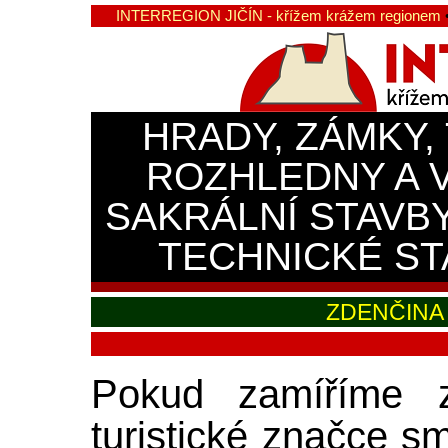
INTERREGION JIČÍN - křížem krážem regionem
HRADY, ZÁMKY,
ROZHLEDNY A 
SAKRÁLNÍ STAVB
TECHNICKÉ ST
ZDENČINA 
Pokud zamíříme 
turistické značce 