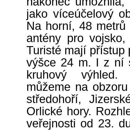
nakonec umožnila, 
jako víceúčelový o
Na horní, 48 metrů
antény pro vojsko, p
Turisté mají přístup
výšce 24 m. I z ní
kruhový výhled. 
můžeme na obzoru 
středohoří, Jizers
Orlické hory. Rozh
veřejnosti od 23. 