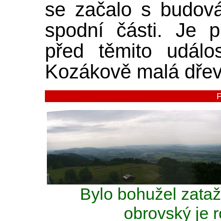
se začalo s budov
spodní části. Je 
před těmito událo
Kozákově malá dřev
Bylo bohužel zataže
obrovský je 