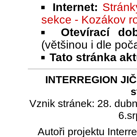
Internet:
Stránk
sekce - Kozákov r
Otevírací do
(většinou i dle poč
Tato stránka ak
INTERREGION JIČÍN
s
Vznik stránek: 28. dub
6.s
Autoři projektu Inter