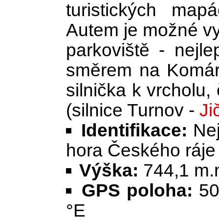
turistických map
Autem je možné vy
parkoviště - nejl
směrem na Komáro
silnička k vrcholu
(silnice Turnov -
Ji
Identifikace:
Nej
hora Českého ráje
Výška:
744,1 m.
GPS poloha:
50
°E