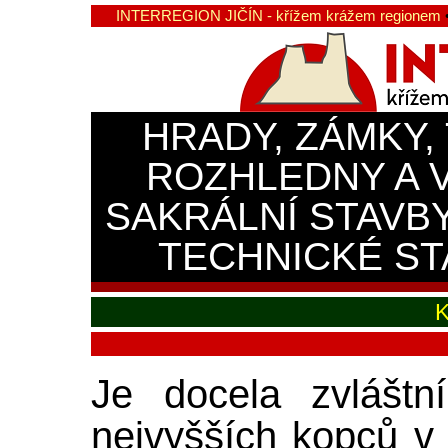
INTERREGION JIČÍN - křížem krážem regionem
HRADY, ZÁMKY,
ROZHLEDNY A 
SAKRÁLNÍ STAVB
TECHNICKÉ ST
Je docela zvláštn
nejvyšších kopců v