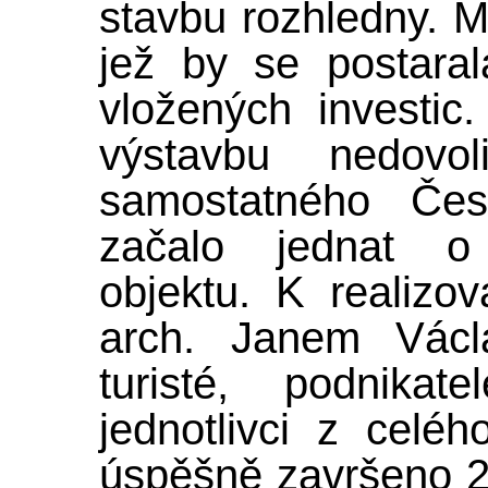
stavbu rozhledny. M
jež by se postaral
vložených investic
výstavbu nedovo
samostatného Čes
začalo jednat o 
objektu. K realizo
arch. Janem Václa
turisté, podnikat
jednotlivci z celéh
úspěšně završeno 2