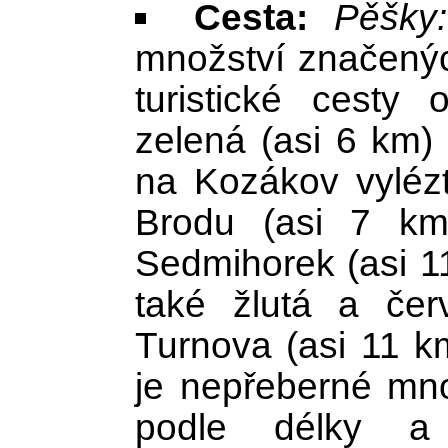
Cesta:
Pěšky:
množství značených
turistické cesty
zelená (asi 6 km)
na Kozákov vyléz
Brodu (asi 7 km
Sedmihorek (asi 1
také žlutá a čer
Turnova (asi 11 k
je nepřeberné množ
podle délky a 