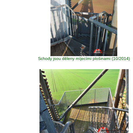
Schody jsou děleny míjecími plošinami (10/2014)