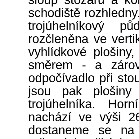
schodiště rozhledn
trojúhelníkový p
rozčleněna ve vertik
vyhlídkové plošiny
směrem - a zárove
odpočívadlo při st
jsou pak plošin
trojúhelníka. Hor
nachází ve výši 2
dostaneme se na 