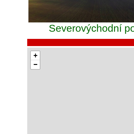
Severovýchodní po
+
−