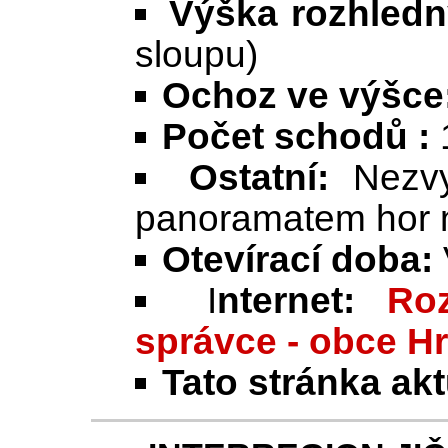
Výška rozhledn
sloupu)
Ochoz ve výšce
Počet schodů :
Ostatní:
Nezv
panoramatem hor 
Otevírací doba:
I
nternet:
Ro
správce - obce H
Tato stránka ak