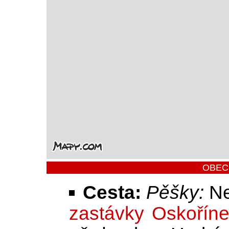
OBEC
Cesta:
Pěšky:
Ne
zastávky Oskořín