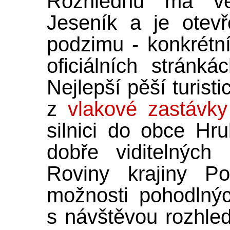
Rozhlednu má v
Jeseník a je otev
podzimu - konkrétn
oficiálních stránk
Nejlepší pěší turisti
z
vlakové zastávky
silnici do obce Hr
dobře viditelných
Roviny krajiny Po
možnosti pohodlnýc
s návštěvou rozhled