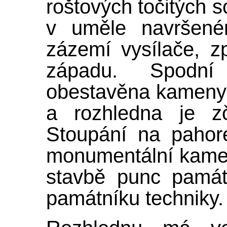
roštových točitých 
v uměle navršené
zázemí vysílače, 
západu. Spodní
obestavěna kameny k
a rozhledna je zč
Stoupání na pahore
monumentální kamen
stavbě punc památ
památníku techniky.