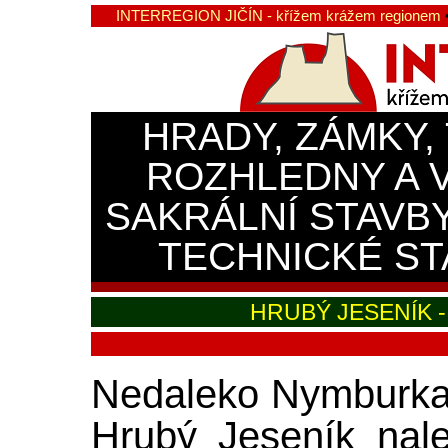
INTERREGION JIČÍN - křížem krážem regionem
HRADY, ZÁMKY,
ROZHLEDNY A 
SAKRÁLNÍ STAVB
TECHNICKÉ ST
HRUBÝ JESENÍK 
Nedaleko Nymburka 
Hrubý Jeseník nal