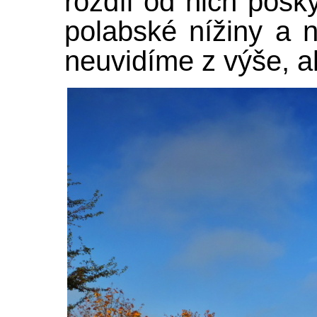
rozdíl od nich posk
polabské nížiny a 
neuvidíme z výše, a