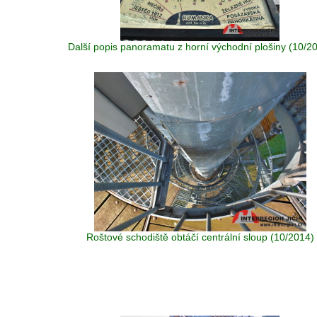
Další popis panoramatu z horní východní plošiny (10/2
Roštové schodiště obtáčí centrální sloup (10/2014)