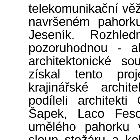
telekomunikační vě
navršeném pahorku
Jeseník. Rozhle
pozoruhodnou - a
architektonické s
získal tento pro
krajinářské archi
podíleli architekti
Šapek, Laco Fes
umělého pahorku v
sloup stožáru a ko