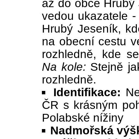
až do obce Hrubý 
vedou ukazatele -
Hrubý Jeseník, kd
na obecní cestu v
rozhledně, kde s
Na kole:
Stejně ja
rozhledně.
Identifikace:
Nej
ČR s krásným pohl
Polabské nížiny
Nadmořská výš