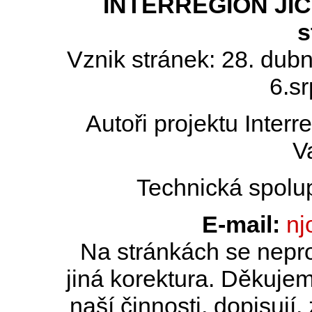
INTERREGION JIČÍN
s
Vznik stránek: 28. dub
6.s
Autoři projektu Inter
V
Technická spolu
E-mail:
nj
Na stránkách se nepro
jiná korektura. Děkujem
naší činnosti, dopisují,