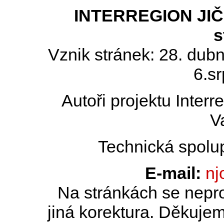
INTERREGION JIČÍN
s
Vznik stránek: 28. dub
6.s
Autoři projektu Inter
V
Technická spolu
E-mail:
nj
Na stránkách se nepro
jiná korektura. Děkujem