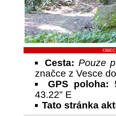
OBEC
Cesta:
Pouze p
značce z Vesce d
GPS poloha:
43.22" E
Tato stránka ak