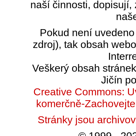
naší činnosti, dopisují,
naše
Pokud není uvedeno j
zdroj), tak obsah web
Interr
Veškerý obsah stránek 
Jičín po
Creative Commons: Uv
komerčně-Zachovejte 
Stránky jsou archiv
© 1999 - 202