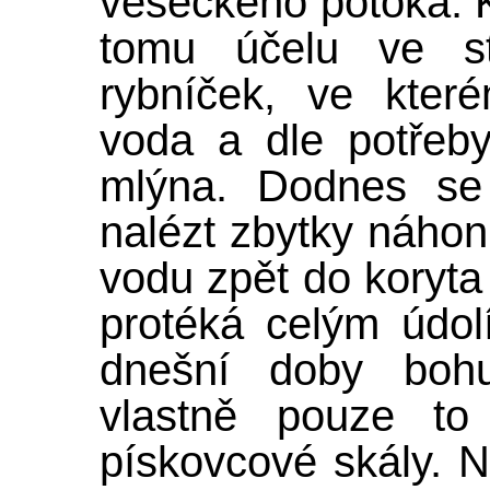
veseckého potoka. 
tomu účelu ve st
rybníček, ve kter
voda a dle potřeby
mlýna. Dodnes se
nalézt zbytky náhon
vodu zpět do koryta
protéká celým údo
dnešní doby bohu
vlastně pouze to
pískovcové skály. 