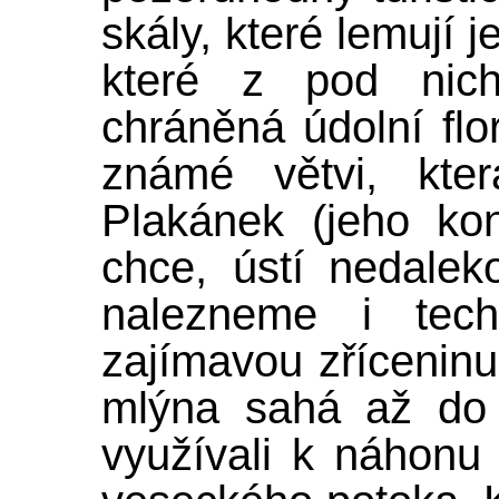
skály, které lemují 
které z pod nich
chráněná údolní fl
známé větvi, kte
Plakánek (jeho ko
chce, ústí nedale
nalezneme i tec
zajímavou zříceninu
mlýna sahá až do 1
využívali k náhonu