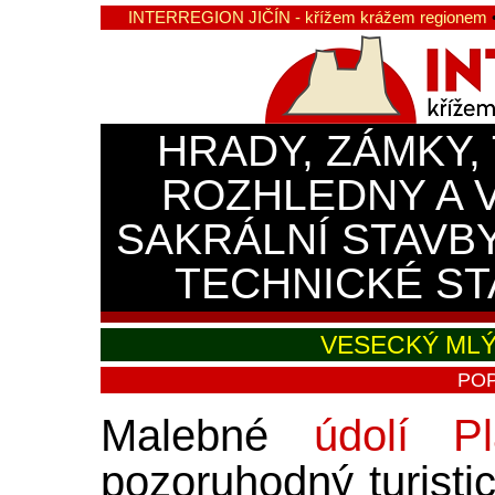
INTERREGION JIČÍN - křížem krážem regionem
HRADY, ZÁMKY,
ROZHLEDNY A 
SAKRÁLNÍ STAVB
TECHNICKÉ ST
VESECKÝ MLÝ
POP
Malebné
údolí Pl
pozoruhodný turistic