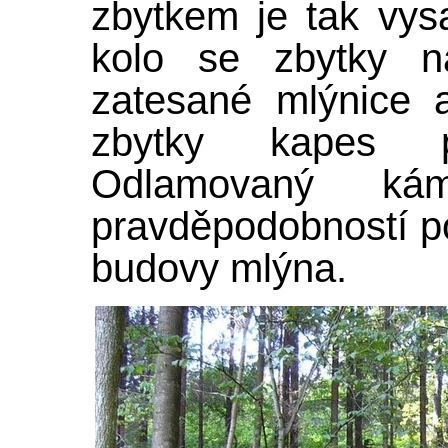
zbytkem je tak vy
kolo se zbytky n
zatesané mlýnice 
zbytky kapes p
Odlamovaný k
pravděpodobností p
budovy mlýna.