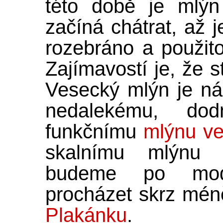
této době je mlýn
začíná chátrat, až 
rozebráno a použito
Zajímavostí je, že s
Vesecký mlýn je ná
nedalekému, do
funkčnímu
mlýnu ve
skalnímu mlýnu
budeme po modr
procházet skrz mé
Plakánku
.