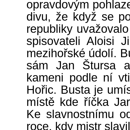
opravdovým pohlaze
divu, že když se p
republiky uvažoval
spisovateli Aloisi 
mezihořské údolí. B
sám Jan Štursa a
kameni podle ní vt
Hořic. Busta je umí
místě kde říčka Jar
Ke slavnostnímu o
roce, kdy mistr slav