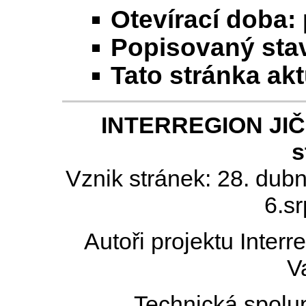
Otevírací doba:
Popisovaný stav
Tato stránka ak
INTERREGION JIČÍN
s
Vznik stránek: 28. dub
6.s
Autoři projektu Inter
V
Technická spolu