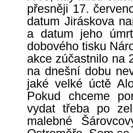
přesněji 17. červen
datum Jiráskova na
a datum jeho úmrt
dobového tisku Národ
akce zúčastnilo na 20
na dnešní dobu nev
jaké velké úctě Alo
Pokud chceme pomn
vydat třeba po zel
malebné Šárovcov