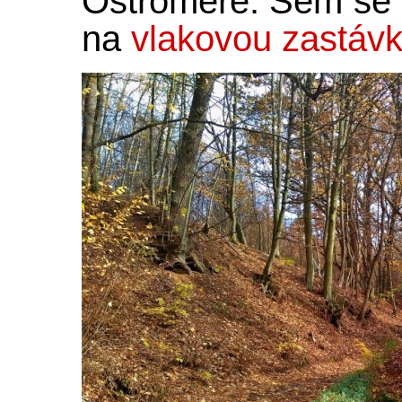
Ostroměře. Sem se l
na
vlakovou zastáv