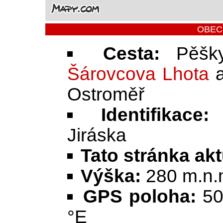
OBEC
Cesta:
Pěšk
Šárovcova Lhota
a
Ostroměř
Identifikace:
K
Jiráska
Tato stránka ak
Výška:
280 m.n.
GPS poloha:
50
°E