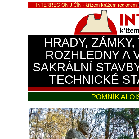
INTERREGION JIČÍN - křížem krážem regionem
HRADY, ZÁMKY,
ROZHLEDNY A 
SAKRÁLNÍ STAVB
TECHNICKÉ ST
POMNÍK ALOIS