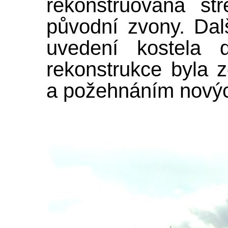
rekonstruovaná st
původní zvony. Dalš
uvedení kostela 
rekonstrukce byla z
a požehnáním nový