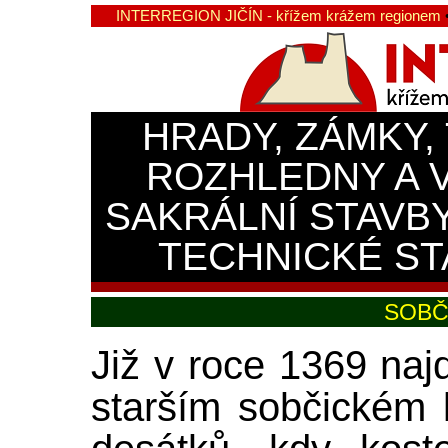
INTERREGION JIČÍN - křížem krážem regionem
HRADY, ZÁMKY,
ROZHLEDNY A 
SAKRÁLNÍ STAVB
TECHNICKÉ ST
SOBČ
Již v roce 1369 na
starším sobčickém k