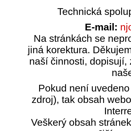
Technická spolu
E-mail:
nj
Na stránkách se nepro
jiná korektura. Děkujem
naší činnosti, dopisují,
naše
Pokud není uvedeno j
zdroj), tak obsah web
Interr
Veškerý obsah stránek 