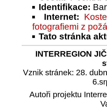
Identifikace:
Bar
Internet:
Koste
fotografiemi z pož
Tato stránka ak
INTERREGION JIČÍN
s
Vznik stránek: 28. dub
6.s
Autoři projektu Inter
V