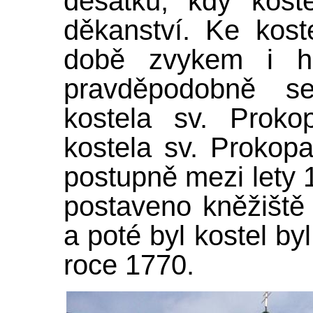
desátků, kdy kost
děkanství. Ke koste
době zvykem i hřb
pravděpodobně s
kostela sv. Proko
kostela sv. Prokopa
postupně mezi lety 
postaveno kněžiště 
a poté byl kostel by
roce 1770.