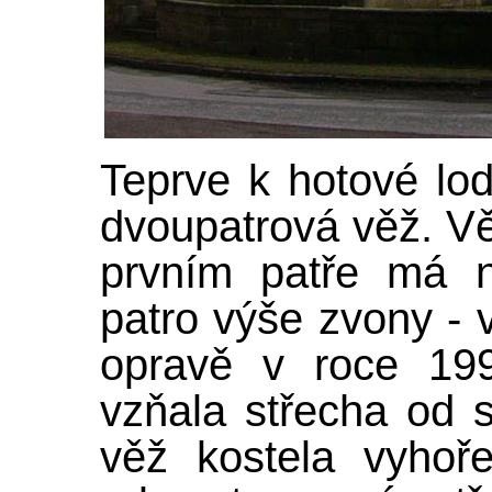
Teprve k hotové lod
dvoupatrová věž. V
prvním patře má n
patro výše zvony - 
opravě v roce 199
vzňala střecha od s
věž kostela vyhoř