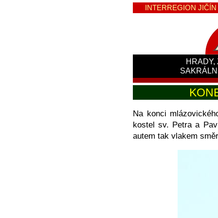
INTERREGION JIČÍN -
HRADY, 
SAKRÁLN
KONE
Na konci mlázovického
kostel sv. Petra a Pavl
autem tak vlakem směr