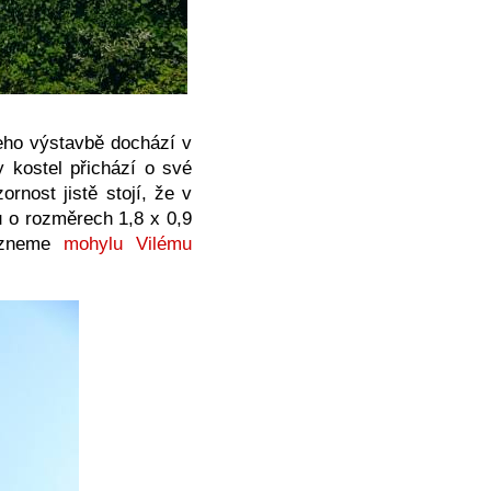
jeho výstavbě dochází v
 kostel přichází o své
rnost jistě stojí, že v
ů o rozměrech 1,8 x 0,9
lezneme
mohylu Vilému