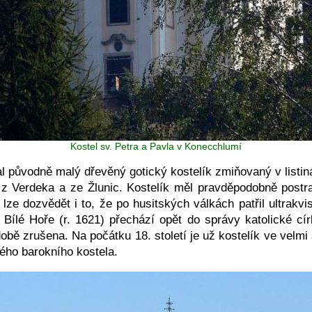
Kostel sv. Petra a Pavla v Konecchlumí
l původně malý dřevěný gotický kostelík zmiňovaný v listiná
z Verdeka a ze Žlunic. Kostelík měl pravděpodobně postra
e lze dozvědět i to, že po husitských válkách patřil ultrak
o Bílé Hoře (r. 1621) přechází opět do správy katolické cír
obě zrušena. Na počátku 18. století je už kostelík ve velmi
ého barokního kostela.