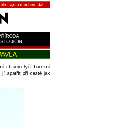
ého ráje a mnohem dál
PŘÍRODA
STO JIČÍN
PAVLA
ní chlumu tyčí barokní
jí spatřit při cestě jak