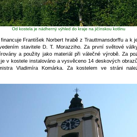
Od kostela je nádherný výhled do kraje na jičínskou kotlinu
financuje František Norbert hrabě z Trauttmansdorffu a k 
vedením stavitele D. T. Morazziho. Za první světové války
írovány a použity jako materiál při válečné výrobě. Za pozo
 je v kostele instalováno a vysvěceno 14 deskových obraz
istra Vladimíra Komárka. Za kostelem ve stráni na