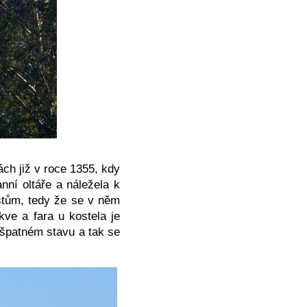
ch již v roce 1355, kdy
nní oltáře a náležela k
vistům, tedy že se v něm
kve a fara u kostela je
 špatném stavu a tak se