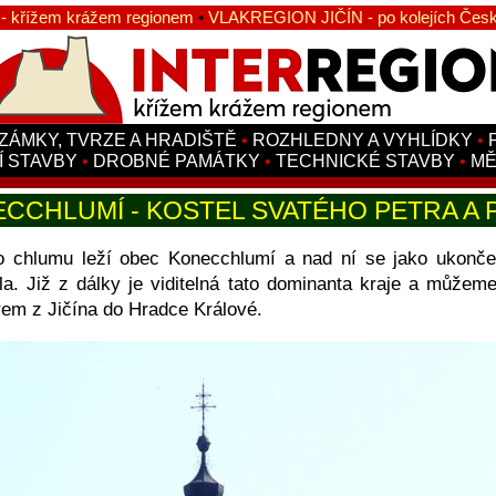
 křížem krážem regionem
•
VLAKREGION JIČÍN - po kolejích Česk
ZÁMKY, TVRZE A HRADIŠTĚ
•
ROZHLEDNY A VYHLÍDKY
•
Í STAVBY
•
DROBNÉ PAMÁTKY
•
TECHNICKÉ STAVBY
•
MĚ
CCHLUMÍ - KOSTEL SVATÉHO PETRA A 
 chlumu leží obec Konecchlumí a nad ní se jako ukonče
a. Již z dálky je viditelná tato dominanta kraje a můžeme 
em z Jičína do Hradce Králové.