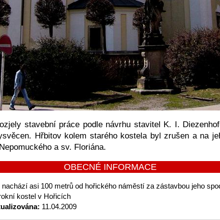
zjely stavební práce podle návrhu stavitel K. I. Diezenhof
vysvěcen. Hřbitov kolem starého kostela byl zrušen a na j
 Nepomuckého a sv. Floriána.
OBECNÉ INFORMACE
 nachází asi 100 metrů od hořického náměstí za zástavbou jeho spod
okní kostel v Hořicích
tualizována:
11.04.2009