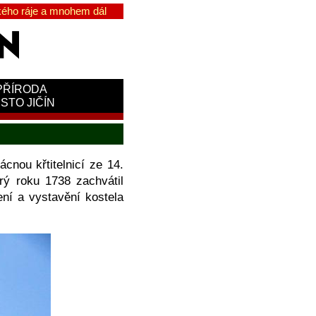
ého ráje a mnohem dál
PŘÍRODA
STO JIČÍN
nou křtitelnicí ze 14.
rý roku 1738 zachvátil
ení a vystavění kostela