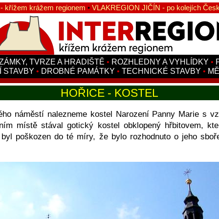
 křížem krážem regionem
•
VLAKREGION JIČÍN - po kolejích Česk
ZÁMKY, TVRZE A HRADIŠTĚ
•
ROZHLEDNY A VYHLÍDKY
•
Í STAVBY
•
DROBNÉ PAMÁTKY
•
TECHNICKÉ STAVBY
•
MĚ
HOŘICE - KOSTEL
kého náměstí nalezneme kostel Narození Panny Marie s vzác
dním místě stával gotický kostel obklopený hřbitovem, kte
 byl poškozen do té míry, že bylo rozhodnuto o jeho sboř