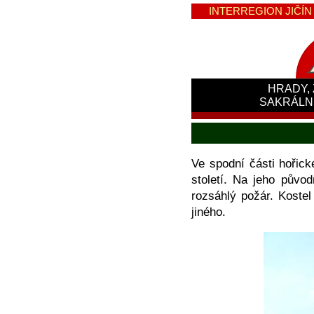
INTERREGION JIČÍN -
HRADY, 
SAKRÁLN
Ve spodní části hořic
století. Na jeho půvo
rozsáhlý požár. Kostel
jiného.