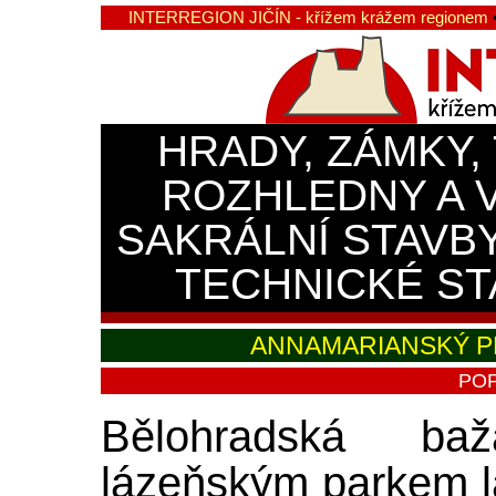
INTERREGION JIČÍN - křížem krážem regionem
HRADY, ZÁMKY,
ROZHLEDNY A 
SAKRÁLNÍ STAVB
TECHNICKÉ ST
ANNAMARIANSKÝ P
POP
Bělohradská ba
lázeňským parkem l