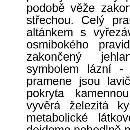
podobě věže zakon
střechou. Celý pr
altánkem s vyřezá
osmibokého pravid
zakončený jehl
symbolem lázní - 
pramene jsou lavi
pokryta kamenno
vyvěrá železitá k
metabolické látk
dojdeme pohodlně po