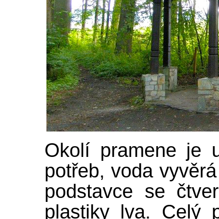
Okolí pramene je 
potřeb, voda vyvěr
podstavce se čtve
plastiky lva. Celý