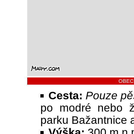
OBEC
Cesta:
Pouze pě
po modré nebo žl
parku Bažantnice 
Výška:
300 m.n.