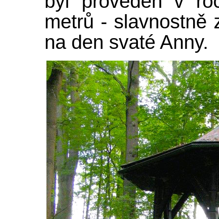
byl proveden v ro
metrů - slavnostně z
na den svaté Anny.