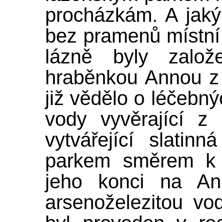
procházkám. A jaký
bez pramenů místní 
lázně byly zalo
hraběnkou Annou z
již vědělo o léčebný
vody vyvěrající z
vytvářející slatinn
parkem směrem 
jeho konci na An
arsenoželezitou vo