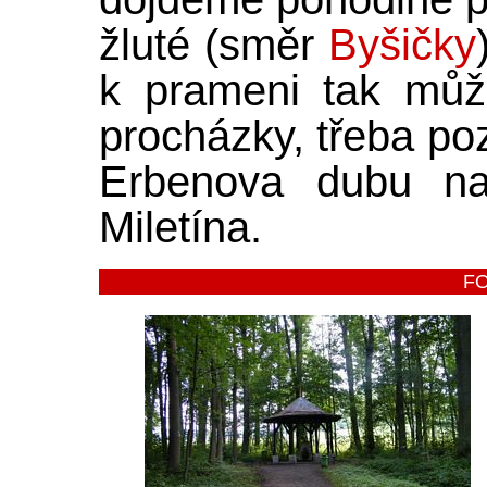
žluté (směr
Byšičky
k prameni tak můž
procházky, třeba p
Erbenova dubu 
Miletína.
F