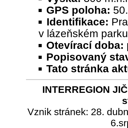
GPS poloha:
50
Identifikace:
Pra
v lázeňském parku
Otevírací doba:
Popisovaný stav
Tato stránka ak
INTERREGION JIČÍN
s
Vznik stránek: 28. dub
6.s