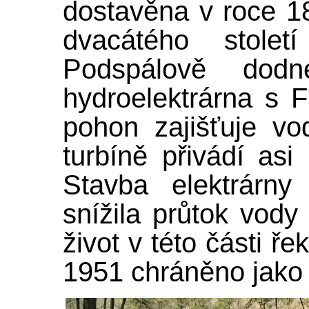
dostavěna v roce 1
dvacátého stole
Podspálově dodn
hydroelektrárna s F
pohon zajišťuje vo
turbíně přivádí asi
Stavba elektrárny
snížila průtok vody
život v této části ře
1951 chráněno jako 