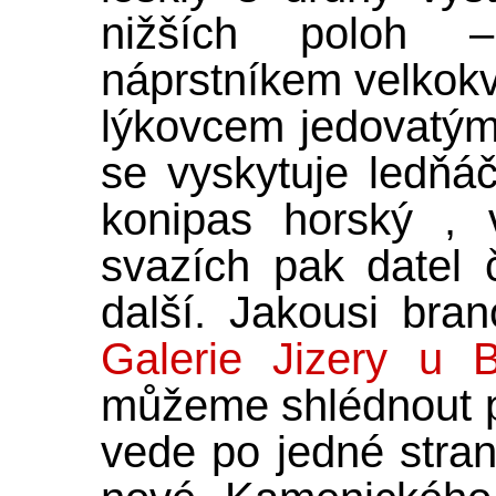
nižších poloh 
náprstníkem velkokvě
lýkovcem jedovatým.
se vyskytuje ledňáč
konipas horský , 
svazích pak datel
další. Jakousi bra
Galerie Jizery u B
můžeme shlédnout
vede po jedné stra