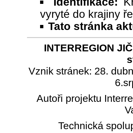
Identifikace:
Kr
vyryté do krajiny ř
Tato stránka ak
INTERREGION JIČÍN
s
Vznik stránek: 28. dub
6.s
Autoři projektu Inter
V
Technická spolu