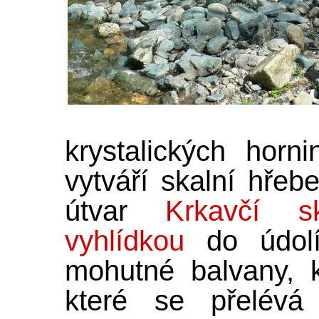
krystalických horni
vytváří skalní hřeb
útvar
Krkavčí s
vyhlídkou
do údolí.
mohutné balvany, 
které se přelévá