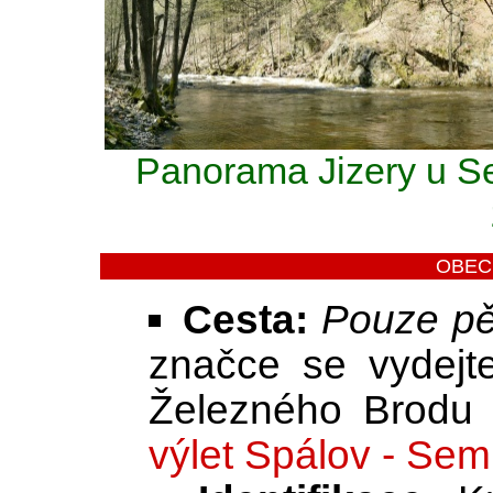
Panorama Jizery u Sem
OBEC
Cesta:
Pouze pě
značce se vydejt
Železného Brodu 
výlet Spálov - Sem