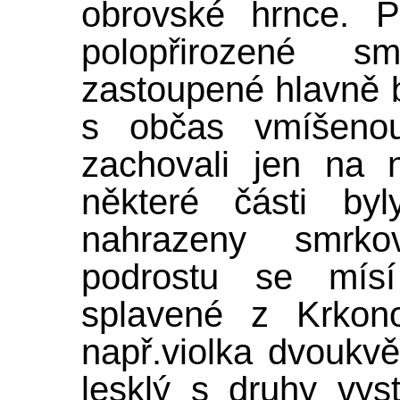
obrovské hrnce. P
polopřirozené s
zastoupené hlavně
s občas vmíšenou
zachovali jen na 
některé části byl
nahrazeny smrko
podrostu se mísí
splavené z Krkon
např.violka dvoukvět
lesklý s druhy vys