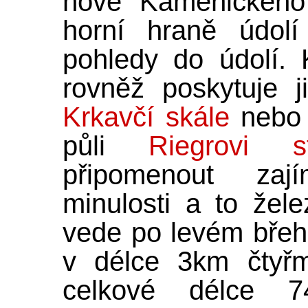
nové Kamenického 
horní hraně údolí
pohledy do údolí. 
rovněž poskytuje 
Krkavčí skále
neb
půli
Riegrovi st
připomenout zaj
minulosti a to žele
vede po levém břehu
v délce 3km čtyřm
celkové délce 7