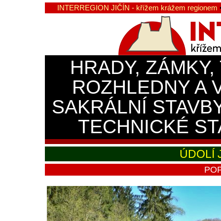
INTERREGION JIČÍN - křížem krážem regionem
HRADY, ZÁMKY,
ROZHLEDNY A 
SAKRÁLNÍ STAVB
TECHNICKÉ ST
ÚDOLÍ 
POP