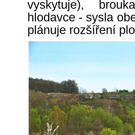
vyskytuje), brou
hlodavce - sysla ob
plánuje rozšíření p