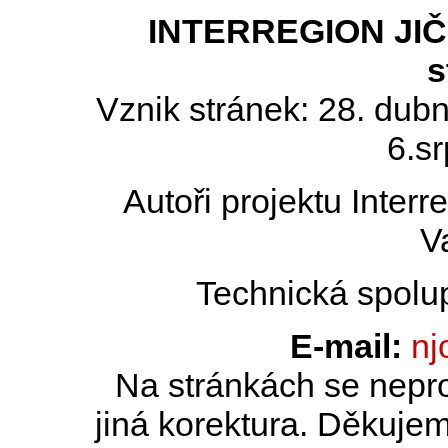
INTERREGION JIČÍN
s
Vznik stránek: 28. dub
6.s
Autoři projektu Inter
V
Technická spolu
E-mail:
nj
Na stránkách se nepro
jiná korektura. Děkujem