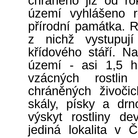
chráněno již od r
území vyhlášeno r
přírodní památka. R
z nichž vystupují
křídového stáří. 
území - asi 1,5 
vzácných rostli
chráněných živoči
skály, písky a dr
výskyt rostliny de
jediná lokalita v 