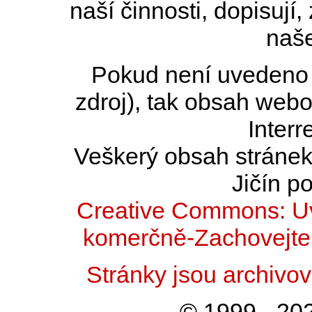
naší činnosti, dopisují,
naše
Pokud není uvedeno j
zdroj), tak obsah web
Interr
Veškerý obsah stránek 
Jičín po
Creative Commons: Uv
komerčně-Zachovejte 
Stránky jsou archiv
© 1999 - 202